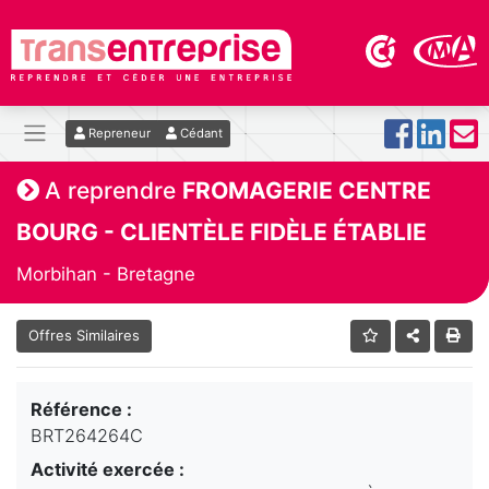
Repreneur
Cédant
A reprendre
FROMAGERIE CENTRE
BOURG - CLIENTÈLE FIDÈLE ÉTABLIE
Morbihan - Bretagne
Offres Similaires
Référence :
BRT264264C
Activité exercée :