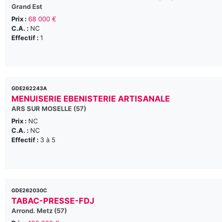
Grand Est
Prix :
68 000 €
C.A. :
NC
Effectif :
1
GDE262243A
MENUISERIE EBENISTERIE ARTISANALE
ARS SUR MOSELLE (57)
Prix :
NC
C.A. :
NC
Effectif :
3 à 5
GDE262030C
TABAC-PRESSE-FDJ
Arrond. Metz (57)