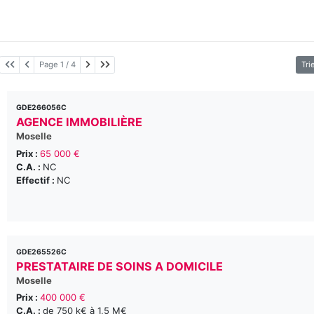
Page suivante
Dernière page
Page 1 / 4
Tri
GDE266056C
AGENCE IMMOBILIÈRE
Moselle
Prix :
65 000 €
C.A. :
NC
Effectif :
NC
GDE265526C
PRESTATAIRE DE SOINS A DOMICILE
Moselle
Prix :
400 000 €
C.A. :
de 750 k€ à 1,5 M€