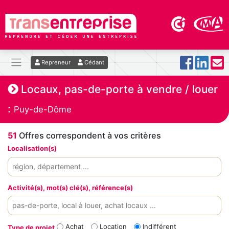
Repreneur
Cédant
Locaux, pas-de-porte à vendre / louer
:
Puy-de-Dôme
51
Offres correspondent à vos critères
Localisation(s)
Activité(s), mot(s) clé(s), référence(s)
Achat
Location
Indifférent
Type de projet