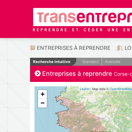
ENTREPRISES À REPRENDRE
LO
Recherche Intuitive
Standard
Avancée
Entreprises à reprendre
Corse-
Leaflet
| Map data ©
OpenStreetMa
+
−