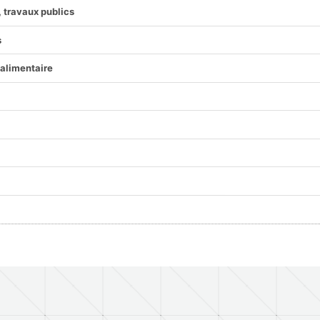
 travaux publics
s
alimentaire
s