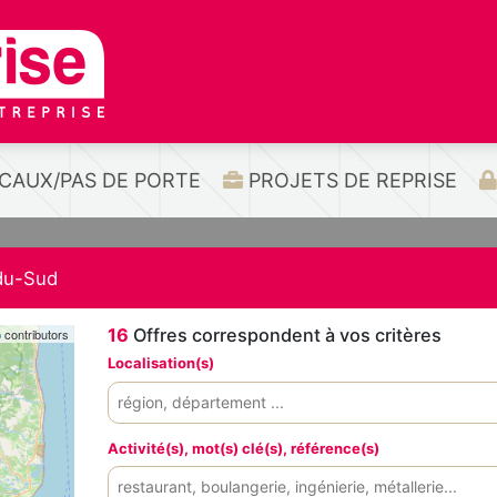
CAUX/PAS DE PORTE
PROJETS DE REPRISE
du-Sud
16
Offres correspondent à vos critères
p
contributors
Localisation(s)
Activité(s), mot(s) clé(s), référence(s)