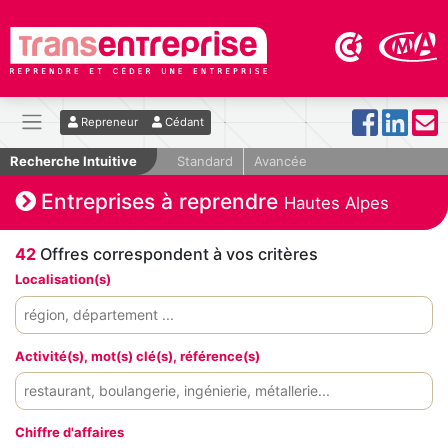
Repreneur
Cédant
Recherche Intuitive
Standard
Avancée
Entreprises à reprendre
Hautes Alpes
42
Offres correspondent à vos critères
Localisation(s)
Activité(s), mot(s) clé(s), référence(s)
Chiffre d'affaires