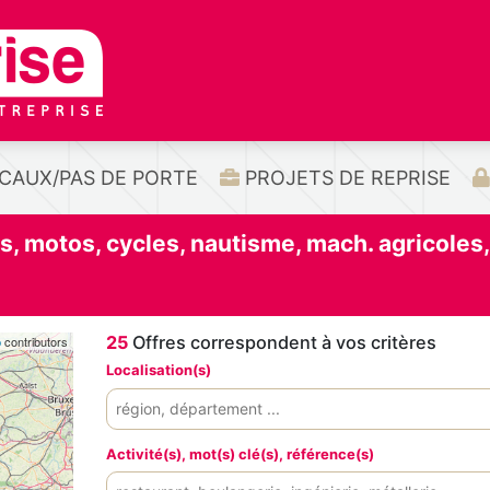
CAUX/PAS DE PORTE
PROJETS DE REPRISE
s, motos, cycles, nautisme, mach. agricoles,
25
Offres correspondent à vos critères
p
contributors
Localisation(s)
Activité(s), mot(s) clé(s), référence(s)