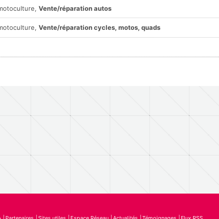
 motoculture,
Vente/réparation autos
 motoculture,
Vente/réparation cycles, motos, quads
A
Partenaires
Sites utiles
Espace Réseau
Actualités
Témoignages
Flux RSS