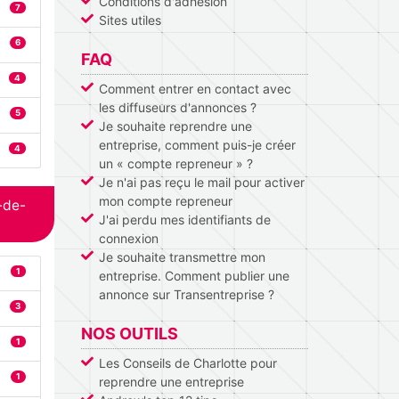
Conditions d'adhésion
7
Sites utiles
6
FAQ
4
Comment entrer en contact avec
les diffuseurs d'annonces ?
5
Je souhaite reprendre une
entreprise, comment puis-je créer
4
un « compte repreneur » ?
Je n'ai pas reçu le mail pour activer
mon compte repreneur
-de-
J'ai perdu mes identifiants de
connexion
Je souhaite transmettre mon
1
entreprise. Comment publier une
annonce sur Transentreprise ?
3
NOS OUTILS
1
Les Conseils de Charlotte pour
1
reprendre une entreprise