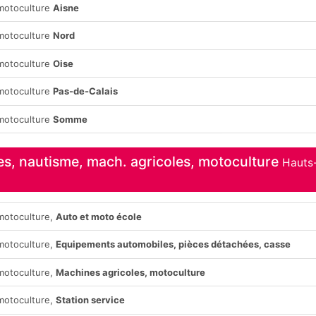
 motoculture
Aisne
 motoculture
Nord
 motoculture
Oise
 motoculture
Pas-de-Calais
 motoculture
Somme
es, nautisme, mach. agricoles, motoculture
Hauts
 motoculture,
Auto et moto école
 motoculture,
Equipements automobiles, pièces détachées, casse
 motoculture,
Machines agricoles, motoculture
 motoculture,
Station service