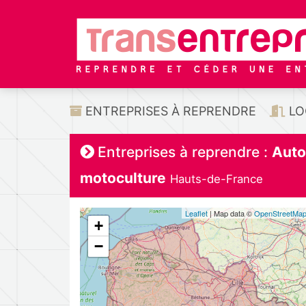
ENTREPRISES À REPRENDRE
LO
Entreprises à reprendre :
Auto
motoculture
Hauts-de-France
Leaflet
| Map data ©
OpenStreetMa
+
−