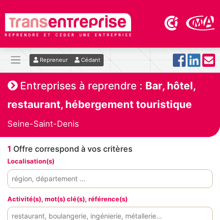
Repreneur
Cédant
Entreprises à reprendre :
Bar, hôtel,
restaurant, hébergement touristique
Seine-Saint-Denis
1
Offre correspond à vos critères
Localisation(s)
Activité(s), mot(s) clé(s), référence(s)