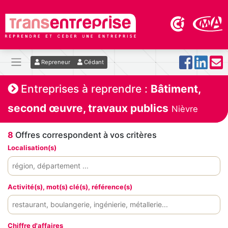
Repreneur
Cédant
Entreprises à reprendre :
Bâtiment,
second œuvre, travaux publics
Nièvre
8
Offres correspondent à vos critères
Localisation(s)
Activité(s), mot(s) clé(s), référence(s)
Chiffre d'affaires