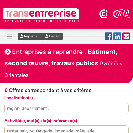
Repreneur
Cédant
Entreprises à reprendre :
Bâtiment,
second œuvre, travaux publics
Pyrénées-
Orientales
6
Offres correspondent à vos critères
Localisation(s)
Activité(s), mot(s) clé(s), référence(s)