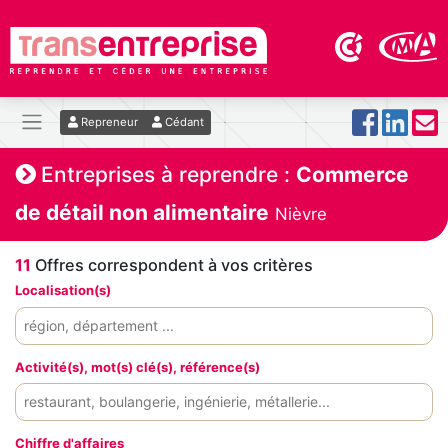
Repreneur
Cédant
Entreprises à reprendre :
Commerce
de détail non alimentaire
Nièvre
11
Offres correspondent à vos critères
Localisation(s)
Activité(s), mot(s) clé(s), référence(s)
Chiffre d'affaires