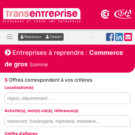
Repreneur
Cédant
Entreprises à reprendre :
Commerce
de gros
Somme
5
Offres correspondent à vos critères
Localisation(s)
Activité(s), mot(s) clé(s), référence(s)
Chiffre d'affaires