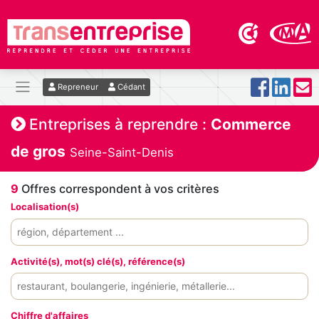
Repreneur
Cédant
Entreprises à reprendre :
Commerce
de gros
Seine-Saint-Denis
9
Offres correspondent à vos critères
Localisation(s)
Activité(s), mot(s) clé(s), référence(s)
Chiffre d'affaires