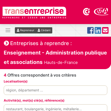
Repreneur
Cédant
Entreprises à reprendre :
Enseignement - Administration publique
et associations
Hauts-de-France
4
Offres correspondent à vos critères
Localisation(s)
Activité(s), mot(s) clé(s), référence(s)