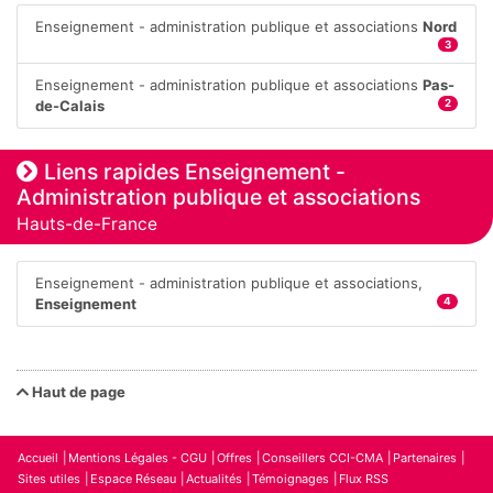
Enseignement - administration publique et associations
Nord
3
Enseignement - administration publique et associations
Pas-
de-Calais
2
Liens rapides Enseignement -
Administration publique et associations
Hauts-de-France
Enseignement - administration publique et associations,
Enseignement
4
Haut de page
Accueil
Mentions Légales - CGU
Offres
Conseillers CCI-CMA
Partenaires
Sites utiles
Espace Réseau
Actualités
Témoignages
Flux RSS