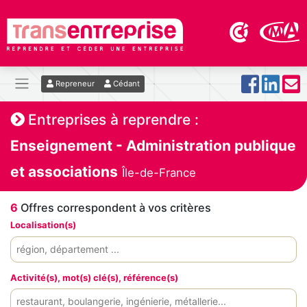
Repreneur
Cédant
Entreprises à reprendre :
Enseignement - Administration publique
et associations
Île-de-France
6
Offres correspondent à vos critères
Localisation(s)
Activité(s), mot(s) clé(s), référence(s)