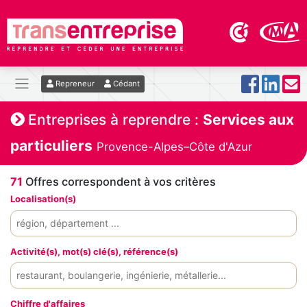
Repreneur
Cédant
Entreprises à reprendre :
Services aux
particuliers
Provence-Alpes–Côte d'Azur
71
Offres correspondent à vos critères
Localisation(s)
Activité(s), mot(s) clé(s), référence(s)
Chiffre d'affaires