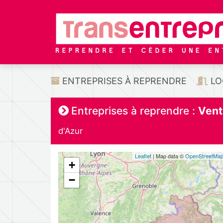
ENTREPRISES À REPRENDRE
LO
Entreprises à reprendre :
Vent
d'Azur
Leaflet
| Map data ©
OpenStreetMa
+
−