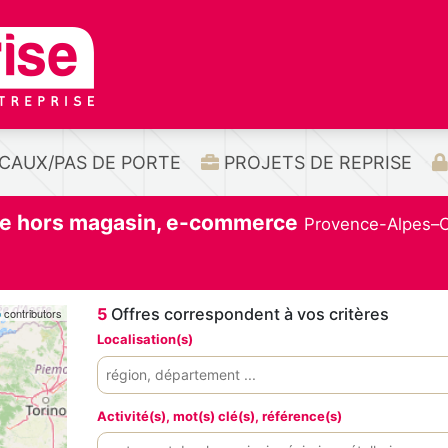
CAUX/PAS DE PORTE
PROJETS DE REPRISE
e hors magasin, e-commerce
Provence-Alpes–
5
Offres correspondent à vos critères
p
contributors
Localisation(s)
Activité(s), mot(s) clé(s), référence(s)