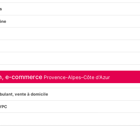
s
ône
in, e-commerce
Provence-Alpes–Côte d'Azur
lant, vente à domicile
VPC