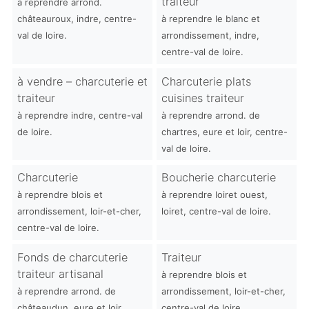
traiteur
à reprendre arrond.
châteauroux, indre, centre-
à reprendre le blanc et
val de loire.
arrondissement, indre,
centre-val de loire.
à vendre – charcuterie et
Charcuterie plats
traiteur
cuisines traiteur
à reprendre indre, centre-val
à reprendre arrond. de
de loire.
chartres, eure et loir, centre-
val de loire.
Charcuterie
Boucherie charcuterie
à reprendre blois et
à reprendre loiret ouest,
arrondissement, loir-et-cher,
loiret, centre-val de loire.
centre-val de loire.
Fonds de charcuterie
Traiteur
traiteur artisanal
à reprendre blois et
à reprendre arrond. de
arrondissement, loir-et-cher,
châteaudun, eure et loir,
centre-val de loire.