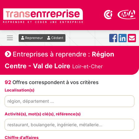
Repreneur
Cédant
Entreprises à reprendre :
Région
Centre - Val de Loire
Loir-et-Cher
92
Offres correspondent à vos critères
Localisation(s)
Activité(s), mot(s) clé(s), référence(s)
Chiffre d'affaires