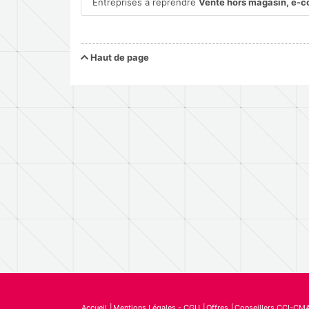
Entreprises à reprendre
Vente hors magasin, e-
Haut de page
Accueil
Mentions Légales - CGU
Offres
Conseillers CCI-CM