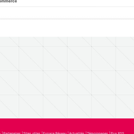
commerce
A
Partenaires
Sites utiles
Espace Réseau
Actualités
Témoignages
Flux RSS