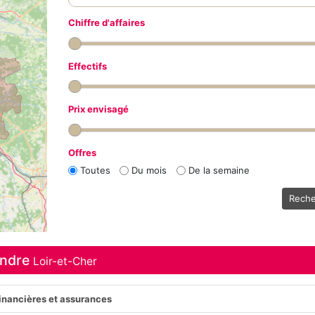
Chiffre d'affaires
Effectifs
Prix envisagé
Offres
Toutes
Du mois
De la semaine
Reche
endre
Loir-et-Cher
financières et assurances