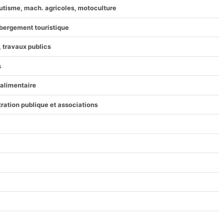
utisme, mach. agricoles, motoculture
hébergement touristique
 travaux publics
s
alimentaire
ration publique et associations
s