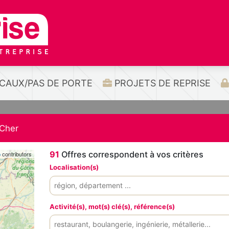
CAUX/PAS DE PORTE
PROJETS DE REPRISE
-Cher
91
Offres correspondent à vos critères
p
contributors
Localisation(s)
Activité(s), mot(s) clé(s), référence(s)