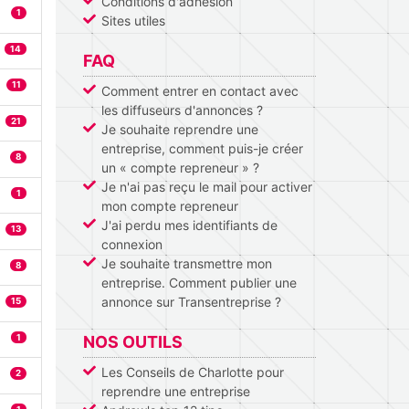
Conditions d'adhésion
1
Sites utiles
14
FAQ
11
Comment entrer en contact avec
les diffuseurs d'annonces ?
21
Je souhaite reprendre une
entreprise, comment puis-je créer
8
un « compte repreneur » ?
Je n'ai pas reçu le mail pour activer
1
mon compte repreneur
J'ai perdu mes identifiants de
13
connexion
Je souhaite transmettre mon
8
entreprise. Comment publier une
annonce sur Transentreprise ?
15
1
NOS OUTILS
Les Conseils de Charlotte pour
2
reprendre une entreprise