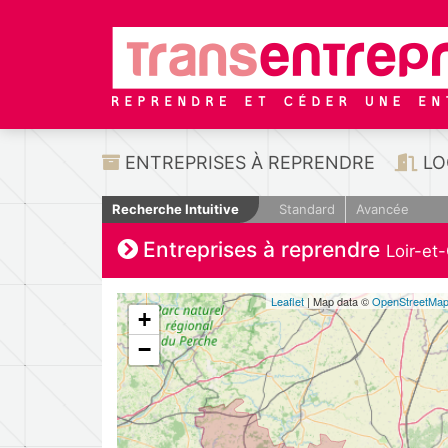
ENTREPRISES À REPRENDRE
LO
Recherche Intuitive
Standard
Avancée
Entreprises à reprendre
Loir-et
Leaflet
| Map data ©
OpenStreetMa
+
−