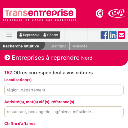
Repreneur
Cédant
Recherche Intuitive
Standard
Avancée
Entreprises à reprendre
Nord
157
Offres correspondent à vos critères
Localisation(s)
Activité(s), mot(s) clé(s), référence(s)
Chiffre d'affaires