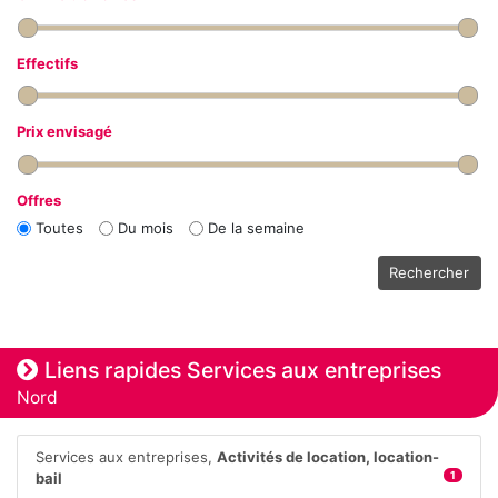
Effectifs
Prix envisagé
Offres
Toutes
Du mois
De la semaine
Rechercher
Liens rapides Services aux entreprises
Nord
Services aux entreprises,
Activités de location, location-
bail
1