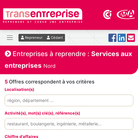
Repreneur
Cédant
Entreprises à reprendre :
Services aux
entreprises
Nord
5
Offres correspondent à vos critères
Localisation(s)
Activité(s), mot(s) clé(s), référence(s)
Chiffre d'affaires