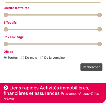
Chiffre d'affaires
Effectifs
Prix envisagé
Offres
Toutes
Du mois
De la semaine
Rechercher
Liens rapides Activités immobilières,
financières et assurances
Provence-Alpes–Côte
d'Azur