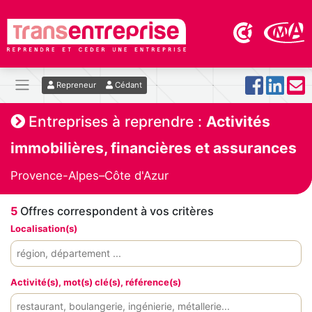
Repreneur
Cédant
Entreprises à reprendre :
Activités
immobilières, financières et assurances
Provence-Alpes–Côte d'Azur
5
Offres correspondent à vos critères
Localisation(s)
Activité(s), mot(s) clé(s), référence(s)