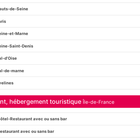
auts-de-Seine
aris
eine-et-Marne
eine-Saint-Denis
al-d'Oise
al-de-marne
velines
rant, hébergement touristique
Île-de-France
ôtel-Restaurant avec ou sans bar
estaurant avec ou sans bar