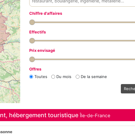
Chiffre d'affaires
Effectifs
Prix envisagé
Offres
Toutes
Du mois
De la semaine
Reche
rant, hébergement touristique
Île-de-France
ssonne