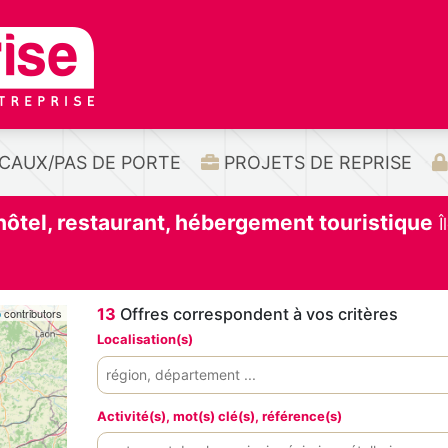
CAUX/PAS DE PORTE
PROJETS DE REPRISE
 hôtel, restaurant, hébergement touristique
Î
13
Offres correspondent à vos critères
p
contributors
Localisation(s)
Activité(s), mot(s) clé(s), référence(s)