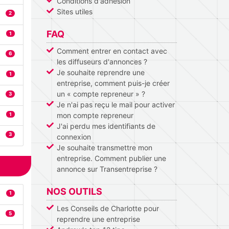
Conditions d'adhésion
Sites utiles
2
FAQ
1
Comment entrer en contact avec
6
les diffuseurs d'annonces ?
Je souhaite reprendre une
1
entreprise, comment puis-je créer
un « compte repreneur » ?
3
Je n'ai pas reçu le mail pour activer
mon compte repreneur
1
J'ai perdu mes identifiants de
3
connexion
Je souhaite transmettre mon
entreprise. Comment publier une
annonce sur Transentreprise ?
NOS OUTILS
1
Les Conseils de Charlotte pour
5
reprendre une entreprise