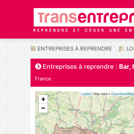
ENTREPRISES À REPRENDRE
LO
Entreprises à reprendre :
Bar,
France
Leaflet
| Map data ©
OpenStreetMa
+
−