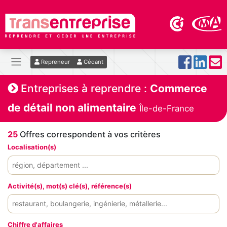
Repreneur
Cédant
Entreprises à reprendre :
Commerce
de détail non alimentaire
Île-de-France
25
Offres correspondent à vos critères
Localisation(s)
Activité(s), mot(s) clé(s), référence(s)
Chiffre d'affaires