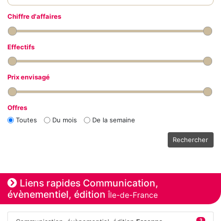
Chiffre d'affaires
Effectifs
Prix envisagé
Offres
Toutes
Du mois
De la semaine
Rechercher
Liens rapides Communication,
évènementiel, édition
Île-de-France
3