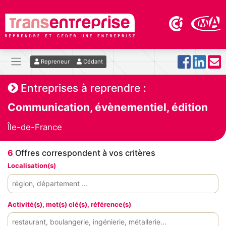
Repreneur
Cédant
Entreprises à reprendre :
Communication, évènementiel, édition
Île-de-France
6
Offres correspondent à vos critères
Localisation(s)
Activité(s), mot(s) clé(s), référence(s)