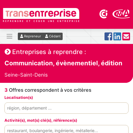
Repreneur
Cédant
Entreprises à reprendre :
Communication, évènementiel, édition
Seine-Saint-Denis
3
Offres correspondent à vos critères
Localisation(s)
Activité(s), mot(s) clé(s), référence(s)