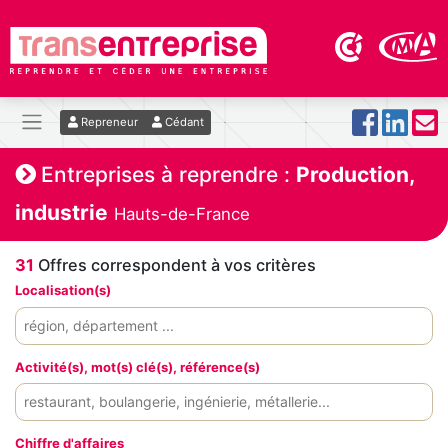
Repreneur
Cédant
Entreprises à reprendre :
Production,
industrie
Hauts-de-France
31
Offres correspondent à vos critères
Localisation(s)
Activité(s), mot(s) clé(s), référence(s)
Chiffre d'affaires