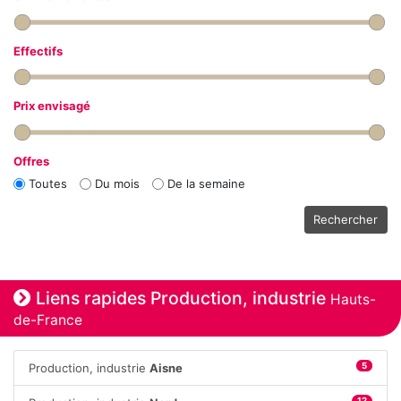
Effectifs
Prix envisagé
Offres
Toutes
Du mois
De la semaine
Rechercher
Liens rapides Production, industrie
Hauts-
de-France
Production, industrie
Aisne
5
12