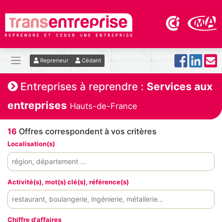
Repreneur
Cédant
Entreprises à reprendre :
Services aux
entreprises
Hauts-de-France
16
Offres correspondent à vos critères
Localisation(s)
Activité(s), mot(s) clé(s), référence(s)
Chiffre d'affaires