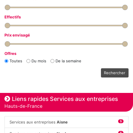
Effectifs
Prix envisagé
Offres
Toutes
Du mois
De la semaine
Rechercher
Liens rapides Services aux entreprises
Hauts-de-France
Services aux entreprises
Aisne
5
5