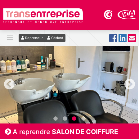
Repreneur
Cédant
A reprendre
SALON DE COIFFURE