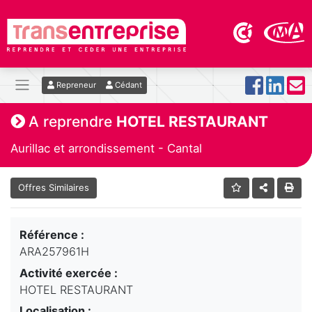
Repreneur
Cédant
A reprendre
HOTEL RESTAURANT
Aurillac et arrondissement - Cantal
Offres Similaires
Référence :
ARA257961H
Activité exercée :
HOTEL RESTAURANT
Localisation :