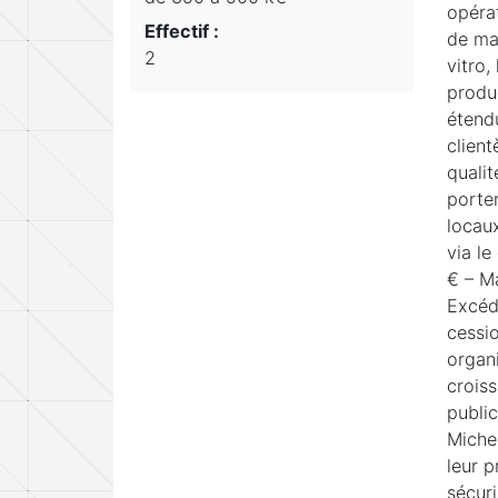
opérat
Effectif :
de mat
2
vitro,
produc
étendu
client
qualit
porten
locau
via le
€ – Ma
Excéde
cessio
organ
crois
public
Miche
leur p
sécuri