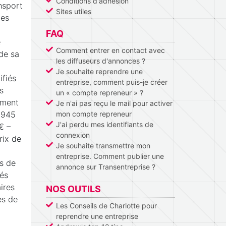
Conditions d'adhésion
ansport
Sites utiles
ues
FAQ
e
Comment entrer en contact avec
 de sa
les diffuseurs d'annonces ?
Je souhaite reprendre une
ifiés
entreprise, comment puis-je créer
s
un « compte repreneur » ?
mment
Je n'ai pas reçu le mail pour activer
1 945
mon compte repreneur
J'ai perdu mes identifiants de
€ –
connexion
rix de
Je souhaite transmettre mon
entreprise. Comment publier une
es de
annonce sur Transentreprise ?
hés
ires
NOS OUTILS
es de
Les Conseils de Charlotte pour
reprendre une entreprise