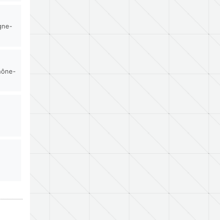
gne-
hône-