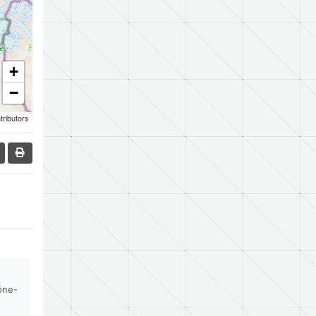
+
−
tributors
ône-