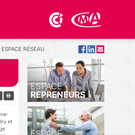
ESPACE RÉSEAU
ESPACE
REPRENEURS
ône-
ry et
rge
ESPACE