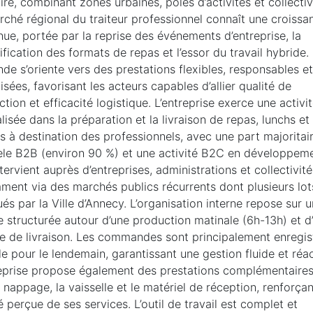
oire, combinant zones urbaines, pôles d’activités et collectiv
rché régional du traiteur professionnel connaît une croissa
ue, portée par la reprise des événements d’entreprise, la
ification des formats de repas et l’essor du travail hybride.
e s’oriente vers des prestations flexibles, responsables et
lisées, favorisant les acteurs capables d’allier qualité de
tion et efficacité logistique. L’entreprise exerce une activi
lisée dans la préparation et la livraison de repas, lunchs et
s à destination des professionnels, avec une part majoritai
tèle B2B (environ 90 %) et une activité B2C en développeme
ntervient auprès d’entreprises, administrations et collectivité
ment via des marchés publics récurrents dont plusieurs lot
ués par la Ville d’Annecy. L’organisation interne repose sur 
 structurée autour d’une production matinale (6h-13h) et d
ce de livraison. Les commandes sont principalement enregis
lle pour le lendemain, garantissant une gestion fluide et réac
reprise propose également des prestations complémentaires 
 nappage, la vaisselle et le matériel de réception, renforçan
é perçue de ses services. L’outil de travail est complet et