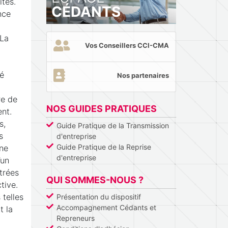
ités.
CÉDANTS
nce
 La
Vos Conseillers CCI-CMA
té
Nos partenaires
re de
NOS GUIDES PRATIQUES
nt.
s,
Guide Pratique de la Transmission
s
d'entreprise
Guide Pratique de la Reprise
une
d'entreprise
’un
trées
QUI SOMMES-NOUS ?
tive.
telles
Présentation du dispositif
Accompagnement Cédants et
t la
Repreneurs