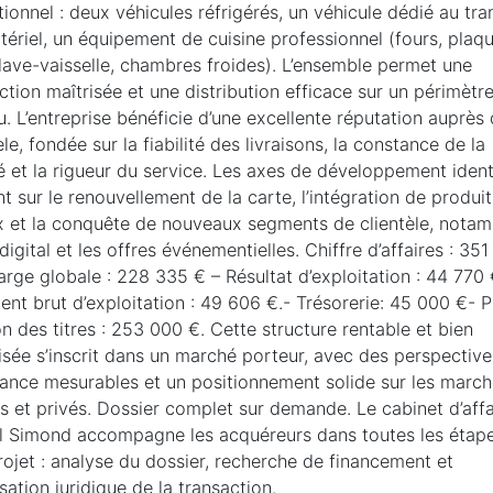
ionnel : deux véhicules réfrigérés, un véhicule dédié au tr
ériel, un équipement de cuisine professionnel (fours, plaq
 lave-vaisselle, chambres froides). L’ensemble permet une
tion maîtrisée et une distribution efficace sur un périmètr
. L’entreprise bénéficie d’une excellente réputation auprès
èle, fondée sur la fiabilité des livraisons, la constance de la
é et la rigueur du service. Les axes de développement ident
t sur le renouvellement de la carte, l’intégration de produit
x et la conquête de nouveaux segments de clientèle, nota
 digital et les offres événementielles. Chiffre d’affaires : 35
rge globale : 228 335 € – Résultat d’exploitation : 44 770 
nt brut d’exploitation : 49 606 €.- Trésorerie: 45 000 €- P
n des titres : 253 000 €. Cette structure rentable et bien
isée s’inscrit dans un marché porteur, avec des perspectiv
sance mesurables et un positionnement solide sur les marc
s et privés. Dossier complet sur demande. Le cabinet d’affa
l Simond accompagne les acquéreurs dans toutes les étap
rojet : analyse du dossier, recherche de financement et
sation juridique de la transaction.