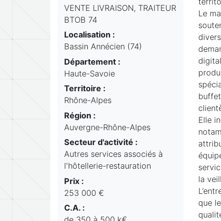
territ
VENTE LIVRAISON, TRAITEUR
Le ma
BTOB 74
souten
Localisation :
divers
Bassin Annécien (74)
demand
digita
Département :
produc
Haute-Savoie
spécia
Territoire :
buffet
Rhône-Alpes
clien
Région :
Elle i
Auvergne-Rhône-Alpes
notam
Secteur d'activité :
attrib
Autres services associés à
équipe
l'hôtellerie-restauration
servi
la vei
Prix :
L’ent
253 000 €
que le
C.A. :
qualit
de 350 à 500 k€