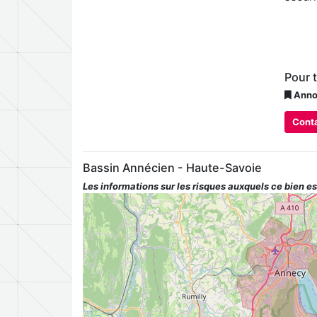
Pour 
Annon
Conta
Bassin Annécien - Haute-Savoie
Les informations sur les risques auxquels ce bien es