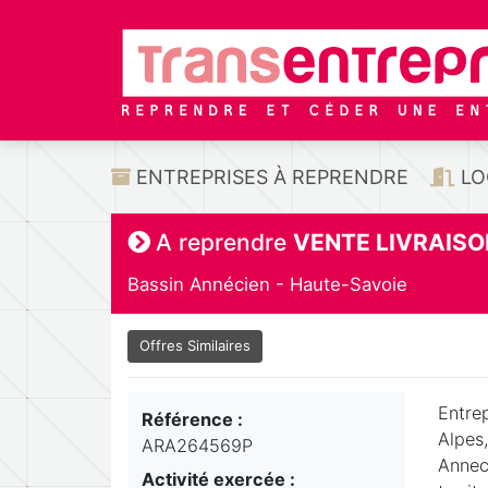
ENTREPRISES À REPRENDRE
LO
A reprendre
VENTE LIVRAISO
Bassin Annécien - Haute-Savoie
Offres Similaires
Entre
Référence :
Alpes
ARA264569P
Annecy
Activité exercée :