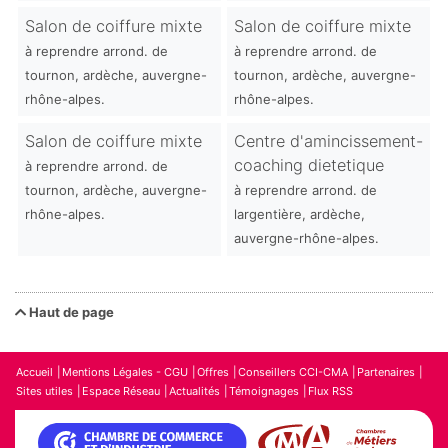
Salon de coiffure mixte
Salon de coiffure mixte
à reprendre arrond. de
à reprendre arrond. de
tournon, ardèche, auvergne-
tournon, ardèche, auvergne-
rhône-alpes.
rhône-alpes.
Salon de coiffure mixte
Centre d'amincissement-
coaching dietetique
à reprendre arrond. de
tournon, ardèche, auvergne-
à reprendre arrond. de
rhône-alpes.
largentière, ardèche,
auvergne-rhône-alpes.
Haut de page
Accueil
Mentions Légales - CGU
Offres
Conseillers CCI-CMA
Partenaires
Sites utiles
Espace Réseau
Actualités
Témoignages
Flux RSS