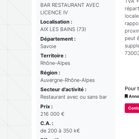
TVA +
BAR RESTAURANT AVEC
répart
LICENCE IV
locale
Localisation :
rappo
AIX LES BAINS (73)
proxim
peut 
Département :
supplé
Savoie
73003
Territoire :
Rhône-Alpes
Région :
Auvergne-Rhône-Alpes
Pour 
Secteur d'activité :
Restaurant avec ou sans bar
Annon
Prix :
Conta
216 000 €
C.A. :
de 200 à 350 k€