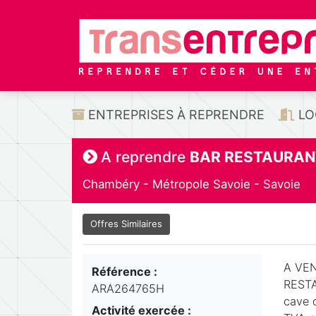
ENTREPRISES À REPRENDRE
LO
A reprendre
BAR RESTAURANT
Chambéry - Métropole Savoie - Savoie
Offres Similaires
A VEN
Référence :
RESTA
ARA264765H
cave 
Activité exercée :