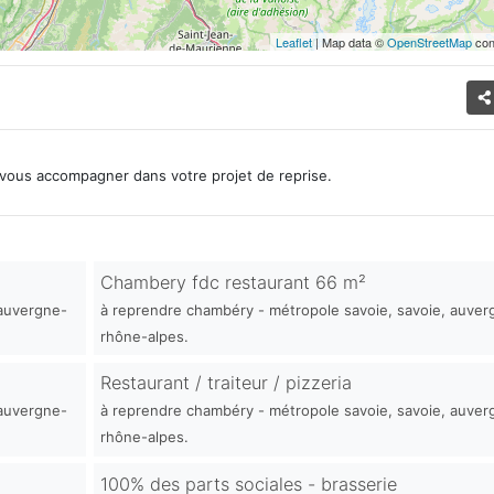
Leaflet
| Map data ©
OpenStreetMap
con
vous accompagner dans votre projet de reprise.
Chambery fdc restaurant 66 m²
 auvergne-
à reprendre chambéry - métropole savoie, savoie, auver
rhône-alpes.
Restaurant / traiteur / pizzeria
 auvergne-
à reprendre chambéry - métropole savoie, savoie, auver
rhône-alpes.
100% des parts sociales - brasserie