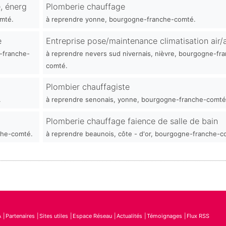
e, énerg
Plomberie chauffage
mté.
à reprendre yonne, bourgogne-franche-comté.
e
Entreprise pose/maintenance climatisation air/a
-franche-
à reprendre nevers sud nivernais, nièvre, bourgogne-fr
comté.
Plombier chauffagiste
.
à reprendre senonais, yonne, bourgogne-franche-comté
Plomberie chauffage faience de salle de bain
nche-comté.
à reprendre beaunois, côte - d'or, bourgogne-franche-c
A
Partenaires
Sites utiles
Espace Réseau
Actualités
Témoignages
Flux RSS