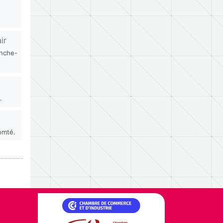
ir
anche-
.
omté.