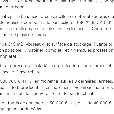
uivis ) . Positionnement sur le chauffage bio masse , pom
ur , géothermie .
 entreprise bénéficie d une excellente notoriété auprès d'
èle fidélisée, composée de particuliers ( 80 % du CA ), d'
rises et collectivités locales .Forte demande , Carnet de
nde de plusieurs mois .
er de 340 m2 +bureaux et surface de stockage ( vente ou
on possible ) . Matériel complet et 4 véhicules professionn
 bon état .
tif à reprendre : 2 salariés en production , autonomes et
ence, et 1 sectrétaire .
000 000 € HT , en moyenne sur les 3 dernières années,
fectif de 6 productifs + encadrement . Réembauche à pré
n maintien de l 'activité , forte demande clients .
 du fonds de commerce 150 000 € + stock de 40 000 €.
pagnement du cédant .