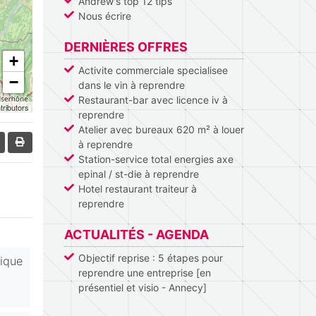
Andrew's top 12 tips
Nous écrire
DERNIÈRES OFFRES
+
Activite commerciale specialisee
−
dans le vin à reprendre
Restaurant-bar avec licence iv à
tributors
reprendre
Atelier avec bureaux 620 m² à louer
à reprendre
Station-service total energies axe
epinal / st-die à reprendre
Hotel restaurant traiteur à
reprendre
ACTUALITÉS - AGENDA
Objectif reprise : 5 étapes pour
ique
reprendre une entreprise [en
présentiel et visio - Annecy]