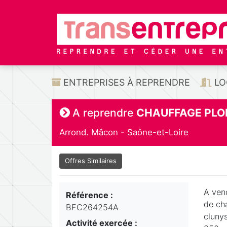
ENTREPRISES À REPRENDRE
LO
A reprendre
CHAUFFAGE PLO
Arrond. Mâcon - Saône-et-Loire
Offres Similaires
A ven
Référence :
de ch
BFC264254A
clunys
Activité exercée :