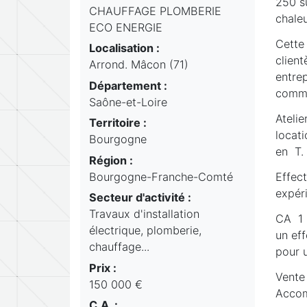
250 s
CHAUFFAGE PLOMBERIE
chale
ECO ENERGIE
Cette
Localisation :
client
Arrond. Mâcon (71)
entrep
Département :
comma
Saône-et-Loire
Ateli
Territoire :
locati
Bourgogne
en T.
Région :
Bourgogne-Franche-Comté
Effec
expéri
Secteur d'activité :
Travaux d'installation
CA 1 
électrique, plomberie,
un ef
chauffage...
pour u
Prix :
Vente
150 000 €
Accom
C.A. :