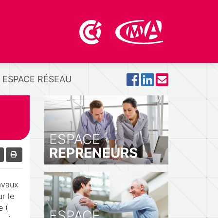
ESPACE RÉSEAU
ESPACE
REPRENEURS
avaux
r le
e (
ESPACE