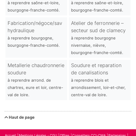
à reprendre saône-et-loire,
à reprendre saône-et-loire,
bourgogne-franche-comté.
bourgogne-franche-comté.
Fabrication/négoce/sav
Atelier de ferronnerie –
hydraulique
secteur sud de clamecy
à reprendre bourgogne,
à reprendre bourgogne
bourgogne-franche-comté.
nivernaise, nièvre,
bourgogne-franche-comté.
Metallerie chaudronnerie
Soudure et reparation
soudure
de canalisations
à reprendre arrond. de
à reprendre blois et
chartres, eure et loir, centre-
arrondissement, loir-et-cher,
val de loire.
centre-val de loire.
Haut de page
Accueil
Mentions Légales - CGU
Offres
Conseillers CCI-CMA
Partenaires