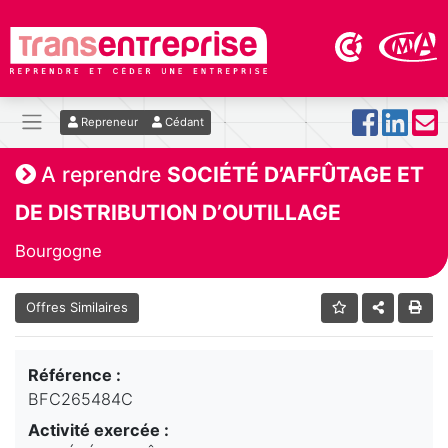
Repreneur
Cédant
A reprendre
SOCIÉTÉ D’AFFÛTAGE ET
DE DISTRIBUTION D’OUTILLAGE
Bourgogne
Offres Similaires
Référence :
BFC265484C
Activité exercée :