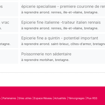
es
épicerie specialisee - premiere couronne de re
à reprendre arrond. rennes, ille-et-vilaine, bretagne.
 vrac
Epicerie fine italienne -traiteur italien rennais
e.
à reprendre arrond. rennes, ille-et-vilaine, bretagne.
Epicerie fine a quintin - potentiel important
retagne.
à reprendre arrond. saint-brieuc, côtes-d'armor, bretagn
Poissonnerie non sédentaire
à reprendre morbihan, bretagne.
A
Partenaires
Sites utiles
Espace Réseau
Actualités
Témoignages
Flux RSS