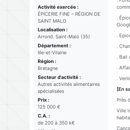
Activité exercée :
comme
ÉPICERIE FINE – RÉGION DE
. Épic
SAINT MALO
Googl
Localisation :
. Epi
Arrond. Saint-Malo (35)
Département :
. Cha
Ille-et-Vilaine
. Bai
Région :
. Affa
Bretagne
Secteur d'activité :
. Vent
Autres activités alimentaires
[En sa
spécialisées
Près d
Prix :
125 000 €
Ville 
C.A. :
habita
de 200 à 350 k€
Canca