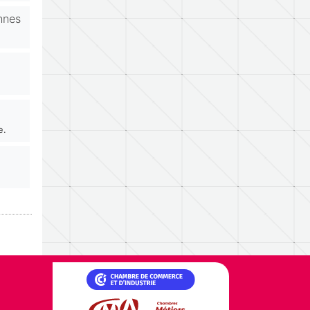
nnes
e.