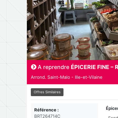
A reprendre
ÉPICERIE FINE –
Arrond. Saint-Malo - Ille-et-Vilaine
Offres Similaires
Épicer
Référence :
BRT264714C
. Fon