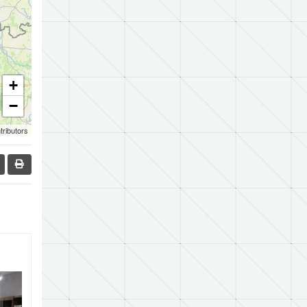
+
−
tributors