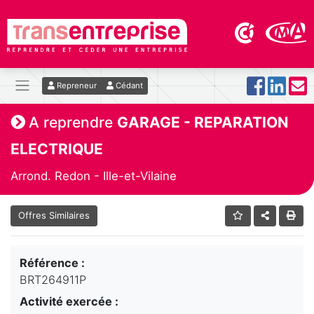
Repreneur
Cédant
A reprendre
GARAGE - REPARATION
ELECTRIQUE
Arrond. Redon - Ille-et-Vilaine
Offres Similaires
Référence :
BRT264911P
Activité exercée :