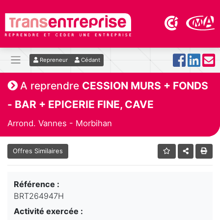
Repreneur
Cédant
A reprendre
CESSION MURS + FONDS
- BAR + EPICERIE FINE, CAVE
Arrond. Vannes - Morbihan
Offres Similaires
Référence :
BRT264947H
Activité exercée :