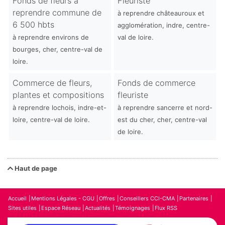
Fonds de fleurs à
Fleuriste
reprendre commune de
à reprendre châteauroux et
6 500 hbts
agglomération, indre, centre-
à reprendre environs de
val de loire.
bourges, cher, centre-val de
loire.
Commerce de fleurs,
Fonds de commerce
plantes et compositions
fleuriste
à reprendre lochois, indre-et-
à reprendre sancerre et nord-
loire, centre-val de loire.
est du cher, cher, centre-val
de loire.
Haut de page
Accueil
Mentions Légales - CGU
Offres
Conseillers CCI-CMA
Partenaires
Sites utiles
Espace Réseau
Actualités
Témoignages
Flux RSS