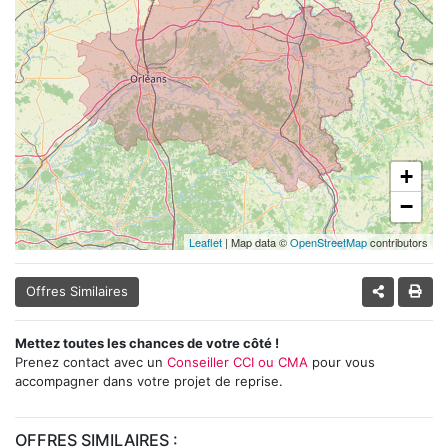
+
−
Leaflet
| Map data ©
OpenStreetMap
contributors
Offres Similaires
Mettez toutes les chances de votre côté !
Prenez contact avec un
Conseiller CCI ou CMA
pour vous
accompagner dans votre projet de reprise.
OFFRES SIMILAIRES :