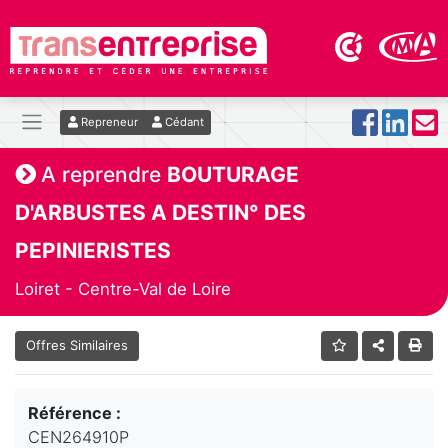
Repreneur
Cédant
A reprendre
BOUTURAGE
D'ARBUSTES A DESTIN° DES
PEPINIERISTES
Loiret - Centre-Val de Loire
Offres Similaires
Référence :
CEN264910P