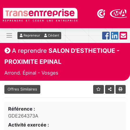
Repreneur
Cédant
A reprendre
SALON D'ESTHETIQUE -
PROXIMITE EPINAL
Arrond. Épinal - Vosges
Offres Similaires
Référence :
GDE264373A
Activité exercée :