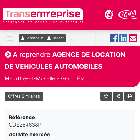
Repreneur
Cédant
A reprendre
AGENCE DE LOCATION
DE VEHICULES AUTOMOBILES
Meurthe-et-Moselle - Grand Est
Offres Similaires
Référence :
GDE264638P
Activité exercée :