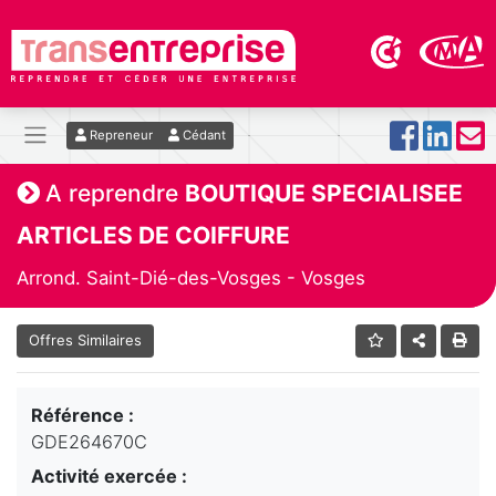
Repreneur
Cédant
A reprendre
BOUTIQUE SPECIALISEE
ARTICLES DE COIFFURE
Arrond. Saint-Dié-des-Vosges - Vosges
Offres Similaires
Référence :
GDE264670C
Activité exercée :