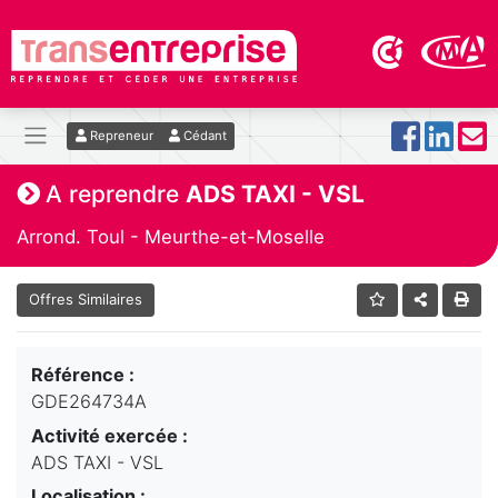
Repreneur
Cédant
A reprendre
ADS TAXI - VSL
Arrond. Toul - Meurthe-et-Moselle
Offres Similaires
Référence :
GDE264734A
Activité exercée :
ADS TAXI - VSL
Localisation :