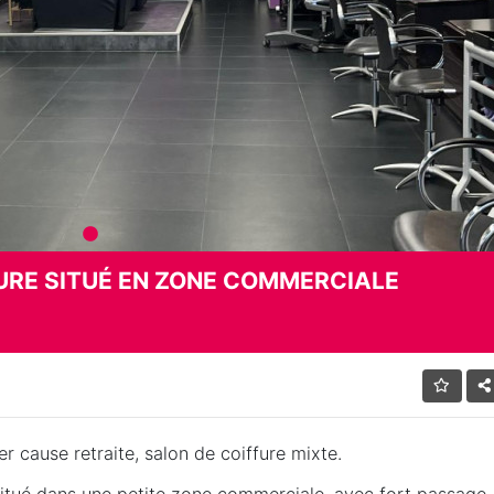
URE SITUÉ EN ZONE COMMERCIALE
r cause retraite, salon de coiffure mixte.
situé dans une petite zone commerciale, avec fort passage,