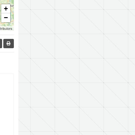
+
−
tributors