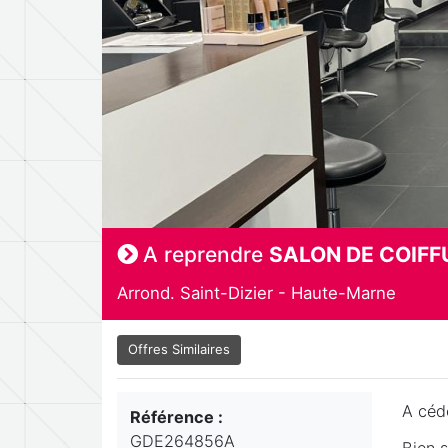
A reprendre
SALON DE COIFF
Arrond. Saint-Dizier - Haute-Marne
Offres Similaires
A céde
Référence :
GDE264856A
Bien 