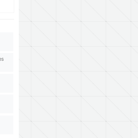
.
es
.
.