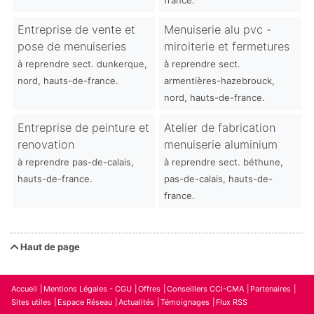
Entreprise de vente et
Menuiserie alu pvc -
pose de menuiseries
miroiterie et fermetures
à reprendre sect. dunkerque,
à reprendre sect.
nord, hauts-de-france.
armentières-hazebrouck,
nord, hauts-de-france.
Entreprise de peinture et
Atelier de fabrication
renovation
menuiserie aluminium
à reprendre pas-de-calais,
à reprendre sect. béthune,
hauts-de-france.
pas-de-calais, hauts-de-
france.
Haut de page
Accueil
Mentions Légales - CGU
Offres
Conseillers CCI-CMA
Partenaires
Sites utiles
Espace Réseau
Actualités
Témoignages
Flux RSS