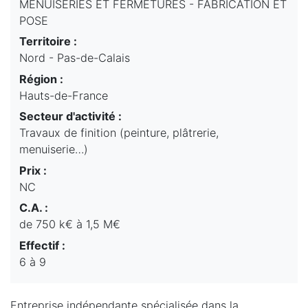
MENUISERIES ET FERMETURES - FABRICATION ET
POSE
Territoire :
Nord - Pas-de-Calais
Région :
Hauts-de-France
Secteur d'activité :
Travaux de finition (peinture, plâtrerie,
menuiserie…)
Prix :
NC
C.A. :
de 750 k€ à 1,5 M€
Effectif :
6 à 9
Entreprise indépendante spécialisée dans la