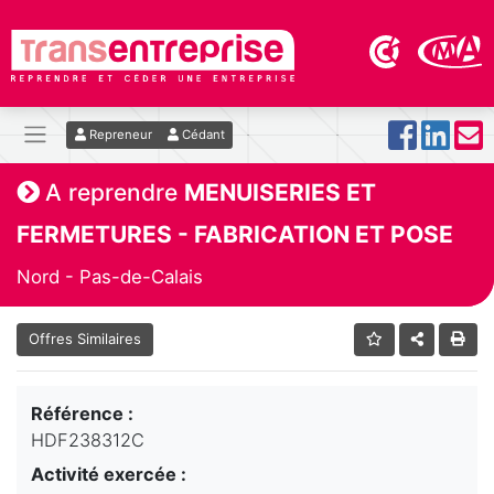
Repreneur
Cédant
A reprendre
MENUISERIES ET
FERMETURES - FABRICATION ET POSE
Nord - Pas-de-Calais
Offres Similaires
Référence :
HDF238312C
Activité exercée :