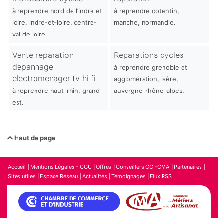
à reprendre nord de l’indre et
à reprendre cotentin,
loire, indre-et-loire, centre-
manche, normandie.
val de loire.
Vente reparation
Reparations cycles
depannage
à reprendre grenoble et
electromenager tv hi fi
agglomération, isère,
à reprendre haut-rhin, grand
auvergne-rhône-alpes.
est.
Haut de page
Accueil
Mentions Légales - CGU
Offres
Conseillers CCI-CMA
Partenaires
Sites utiles
Espace Réseau
Actualités
Témoignages
Flux RSS