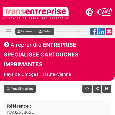
Repreneur
Cédant
A reprendre
ENTREPRISE
SPECIALISEE CARTOUCHES
IMPRIMANTES
Pays de Limoges - Haute-Vienne
Offres Similaires
Référence :
NAQ263865C