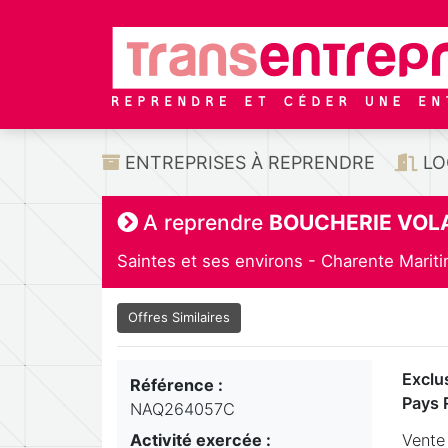
ENTREPRISES À REPRENDRE
LO
A reprendre
BOUCHERIE VOL
Saintes et ses environs - Charente Marit
Offres Similaires
Exclus
Référence :
Pays 
NAQ264057C
Activité exercée :
Vente