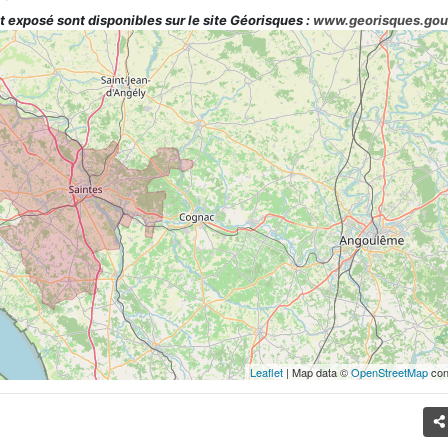
t exposé sont disponibles sur le site Géorisques :
www.georisques.gou
Leaflet
| Map data ©
OpenStreetMap
con