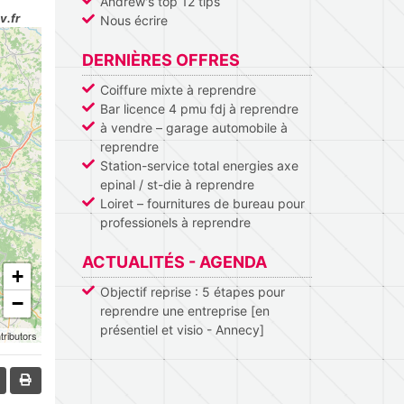
Andrew's top 12 tips
v.fr
Nous écrire
DERNIÈRES OFFRES
Coiffure mixte à reprendre
Bar licence 4 pmu fdj à reprendre
à vendre – garage automobile à
reprendre
Station-service total energies axe
epinal / st-die à reprendre
Loiret – fournitures de bureau pour
professionels à reprendre
ACTUALITÉS - AGENDA
+
Objectif reprise : 5 étapes pour
−
reprendre une entreprise [en
présentiel et visio - Annecy]
tributors