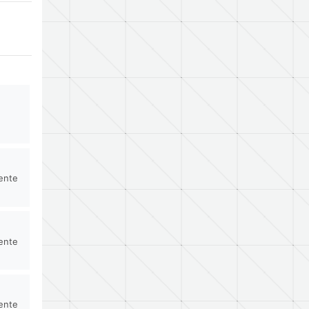
rente
rente
rente