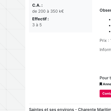
C.A. :
Obser
de 200 à 350 k€
Effectif :
3 à 5
Prix 
Infor
Pour 
Annon
Conta
Saintes et ses environs - Charente Mariti