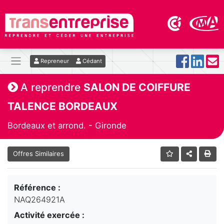
Repreneur
Cédant
A reprendre
SALON DE COIFFURE
TALENCE BORDEAUX
Bordeaux et arrond. - Gironde
Offres Similaires
Référence :
NAQ264921A
Activité exercée :