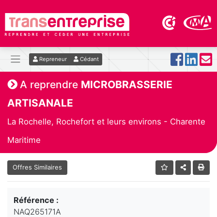
Repreneur
Cédant
A reprendre
MICROBRASSERIE
ARTISANALE
La Rochelle, Rochefort et leurs environs - Charente
Maritime
Offres Similaires
Référence :
NAQ265171A