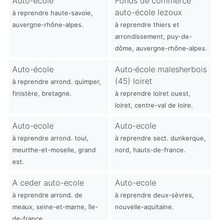
Auto-ecole
Fonds de commerce
auto-école lezoux
à reprendre haute-savoie,
auvergne-rhône-alpes.
à reprendre thiers et
arrondissement, puy-de-
dôme, auvergne-rhône-alpes.
Auto-école
Auto‑école malesherbois
(45) loiret
à reprendre arrond. quimper,
finistère, bretagne.
à reprendre loiret ouest,
loiret, centre-val de loire.
Auto-ecole
Auto-ecole
à reprendre arrond. toul,
à reprendre sect. dunkerque,
meurthe-et-moselle, grand
nord, hauts-de-france.
est.
A ceder auto-ecole
Auto-ecole
à reprendre arrond. de
à reprendre deux-sèvres,
meaux, seine-et-marne, île-
nouvelle-aquitaine.
de-france.