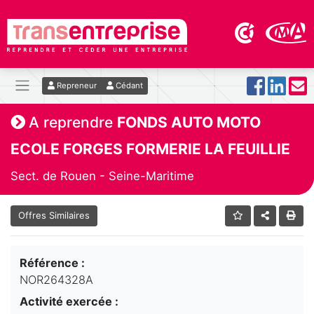
Repreneur
Cédant
A reprendre
FONDS AUTO MOTO
ECOLE FORGES FORMERIE LA FEUILLIE
Sect. de Rouen - Seine-Maritime
Offres Similaires
Référence :
NOR264328A
Activité exercée :